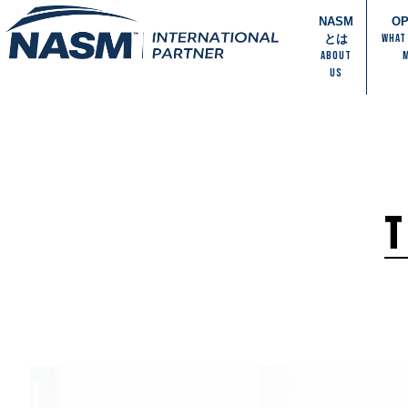
NASM
O
WHAT
とは
ABOUT
US