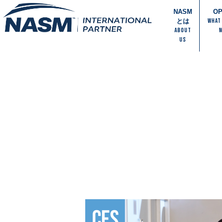
NASM
O
WHAT
とは
ABOUT
US